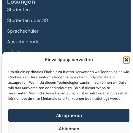
Lösungen
Studenten
Studenten über 30
Sprachschüler
Auszubildende
Job Seeker
Einwilligung verwalten
Rechtliches
Um dir ein optimales Erlebnis zu bieten, verwenden wir Technologien wie
Cookies, um Geräteinformationen zu speichern und/oder darauf
Impressum
zuzugreifen. Wenn du diesen Technologien zustimmst, können wir Daten
wie das Surfverhalten oder eindeutige IDs auf dieser Website
Erstinformation
verarbeiten. Wenn du deine Einwilligung nicht erteilst oder zurückziehst,
können bestimmte Merkmale und Funktionen beeinträchtigt werden.
Datenschutz
Barrierefreiheit
Akzeptieren
Vertrag widerrufen
Ablehnen